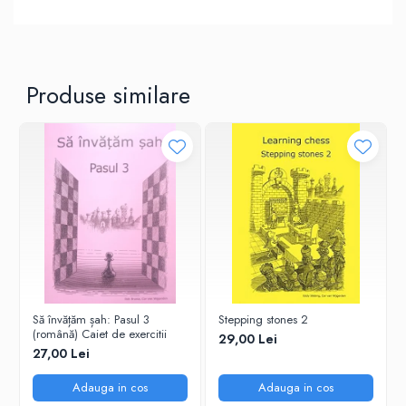
Tabla De Demonstratie
Tactica
Produse similare
Să învățăm șah: Pasul 3
Stepping stones 2
(română) Caiet de exercitii
29,00 Lei
27,00 Lei
Adauga in cos
Adauga in cos