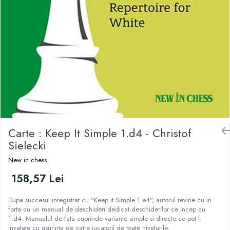
DGT
Finaluri
Instruire Generala
Instruire Generala
Lemn De Boxwood
Lemn De Carpen (hornbeam)
Lemn De Sheesham
Piese de sah DGT
Carte : Keep It Simple 1.d4 - Christof
Piese De Sah Tematice Din Plastic
Sielecki
Piese Din Lemn
New in chess
Piese Din Plastic
158,57 Lei
Piese rezerva
Piese sah electronice
Dupa succesul inregistrat cu "Keep it Simple 1.e4", autorul revine cu in
forta cu un manual de deschideri dedicat deschiderilor ce incep cu
Piese sah electronice
1.d4. Manualul de fata cuprinde variante simple si directe ce pot fi
invatate cu usurinta de catre jucatorii de toate nivelurile.
Piese Sah Tematice