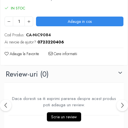
Piese Sah Tematice Din Metal
IN STOC
Puzzle
Adauga in cos
Sah Magnetic India
Set Sah + Table/backgammon
Cod Produs:
CA-NiC9084
Ai nevoie de ajutor?
0723220406
Seturi Sah
Ceasuri De Sah Digitale
Adauga la Favorite
Cere informatii
Seturi Sah Tematice
Step 1
Review-uri
(0)
Step 1
Step 2
Step 3
Daca doresti sa iti exprimi parerea despre acest produs
Step 4
poti adauga un review.
Step 5
Scrie un review
Step 6