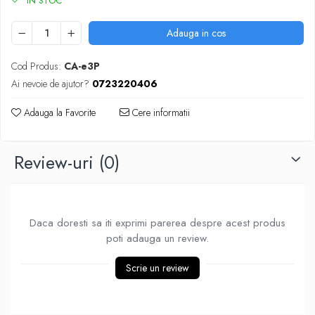
IN STOC
DGT
Finaluri
Adauga in cos
Instruire Generala
Cod Produs:
CA-e3P
Instruire Generala
Ai nevoie de ajutor?
0723220406
Lemn De Boxwood
Adauga la Favorite
Cere informatii
Lemn De Carpen (hornbeam)
Lemn De Sheesham
Review-uri
(0)
Piese de sah DGT
Piese De Sah Tematice Din Plastic
Piese Din Lemn
Daca doresti sa iti exprimi parerea despre acest produs
Piese Din Plastic
poti adauga un review.
Piese rezerva
Scrie un review
Piese sah electronice
Piese sah electronice
Piese Sah Tematice