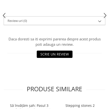
Piese Sah Tematice Din Metal
Puzzle
Review-uri
(0)
Sah Magnetic India
Set Sah + Table/backgammon
Seturi Sah
Daca doresti sa iti exprimi parerea despre acest produs
poti adauga un review.
Ceasuri De Sah Digitale
Seturi Sah Tematice
SCRIE UN REVIEW
Step 1
Step 1
Step 2
Step 3
PRODUSE SIMILARE
Step 4
Step 5
Step 6
Să învățăm șah: Pasul 3
Stepping stones 2