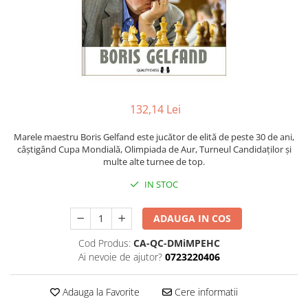
DGT
Finaluri
Instruire Generala
Instruire Generala
Lemn De Boxwood
132,14 Lei
Lemn De Carpen (hornbeam)
Lemn De Sheesham
Marele maestru Boris Gelfand este jucător de elită de peste 30 de ani,
câștigând Cupa Mondială, Olimpiada de Aur, Turneul Candidaților și
Piese de sah DGT
multe alte turnee de top.
Piese De Sah Tematice Din Plastic
IN STOC
Piese Din Lemn
ADAUGA IN COS
Piese Din Plastic
Piese rezerva
Cod Produs:
CA-QC-DMiMPEHC
Ai nevoie de ajutor?
0723220406
Piese sah electronice
Piese sah electronice
Adauga la Favorite
Cere informatii
Piese Sah Tematice