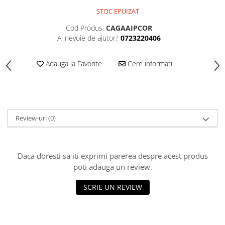
STOC EPUIZAT
Piese Sah Tematice Din Metal
Cod Produs:
CAGAAIPCOR
Puzzle
Ai nevoie de ajutor?
0723220406
Sah Magnetic India
Set Sah + Table/backgammon
Adauga la Favorite
Cere informatii
Seturi Sah
Ceasuri De Sah Digitale
Seturi Sah Tematice
Review-uri
(0)
Step 1
Step 1
Step 2
Daca doresti sa iti exprimi parerea despre acest produs
poti adauga un review.
Step 3
Step 4
SCRIE UN REVIEW
Step 5
Step 6