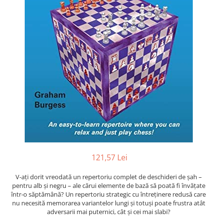
DGT
Finaluri
Instruire Generala
Instruire Generala
Lemn De Boxwood
Lemn De Carpen (hornbeam)
Lemn De Sheesham
Piese de sah DGT
Piese De Sah Tematice Din Plastic
Piese Din Lemn
Piese Din Plastic
121,57 Lei
Piese rezerva
V-ați dorit vreodată un repertoriu complet de deschideri de șah –
Piese sah electronice
pentru alb și negru – ale cărui elemente de bază să poată fi învățate
într-o săptămână? Un repertoriu strategic cu întreținere redusă care
Piese sah electronice
nu necesită memorarea variantelor lungi și totuși poate frustra atât
adversarii mai puternici, cât și cei mai slabi?
Piese Sah Tematice