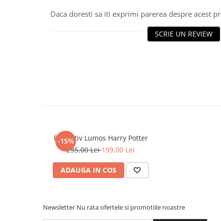
Piese sah electronice
Daca doresti sa iti exprimi parerea despre acest 
Piese Sah Tematice
Piese Sah Tematice Din Metal
SCRIE UN REVIEW
Puzzle
Sah Magnetic India
Set Sah + Table/backgammon
Seturi Sah
Ceasuri De Sah Digitale
Seturi Sah Tematice
Step 1
Pandativ Lumos Harry Potter
-15%
235,00 Lei
199,00 Lei
Step 1
Step 2
ADAUGA IN COS
Step 3
Step 4
Newsletter
Nu rata ofertele si promotiile noastre
Step 5