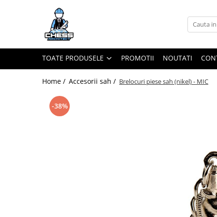
Toate Produsele
Materiale Șahiste
TOATE PRODUSELE
PROMOTII
NOUTATI
CON
Accesorii
Accesorii tabla
Home /
Accesorii sah /
Brelocuri piese sah (nikel) - MIC
Biografice
-38%
Biografice
Ceasuri Pentru Diverse Jocuri
Ceasuri
Tabla De Sah Din Lemn
Cluburi Si Scoli
Colectie De Partide
colectie de partide
Computere de sah