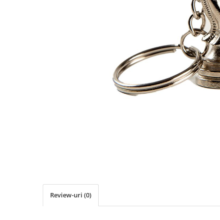
Deschideri
DGT
Finaluri
Instruire Generala
Instruire Generala
Lemn De Boxwood
Lemn De Carpen (hornbeam)
Lemn De Sheesham
Piese de sah DGT
Piese De Sah Tematice Din Plastic
Piese Din Lemn
Piese Din Plastic
Piese rezerva
Review-uri
(0)
Piese sah electronice