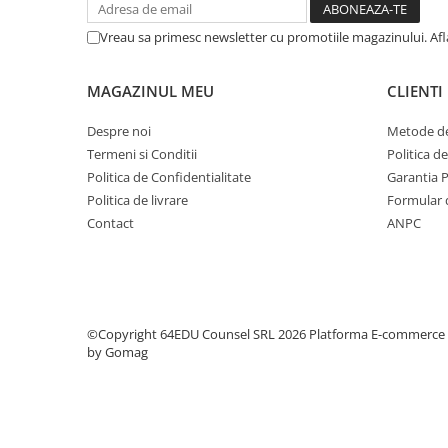
Step 6
Vreau sa primesc newsletter cu promotiile magazinului. Af
Tabla De Demonstratie
Tactica
MAGAZINUL MEU
CLIENTI
Caiete Partida
Despre noi
Metode de
Carti De Sah
Termeni si Conditii
Politica d
Produse Digitale
Politica de Confidentialitate
Garantia 
Conținut Video
Politica de livrare
Formular 
Faza 3
Contact
ANPC
Faza 1
Universul Chess Architect
Kit Chess Architect
Experiențe Șahiste
©Copyright 64EDU Counsel SRL 2026
Platforma E-commerce
by Gomag
Antrenamente Șahiste
Pachete ChessArchitect