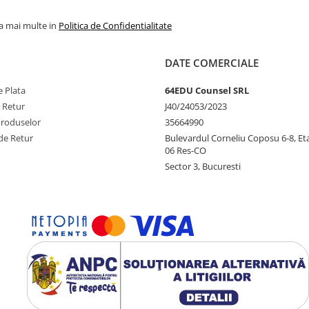
la mai multe in
Politica de Confidentialitate
DATE COMERCIALE
 Plata
64EDU Counsel SRL
e Retur
J40/24053/2023
Produselor
35664990
de Retur
Bulevardul Corneliu Coposu 6-8, Eta
06 Res-CO
Sector 3, Bucuresti