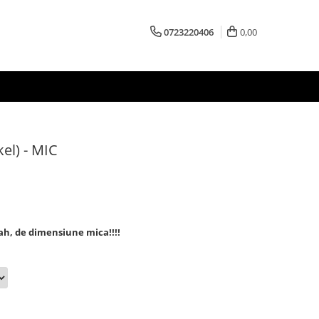
0723220406
0,00
kel) - MIC
ah, de dimensiune mica!!!!