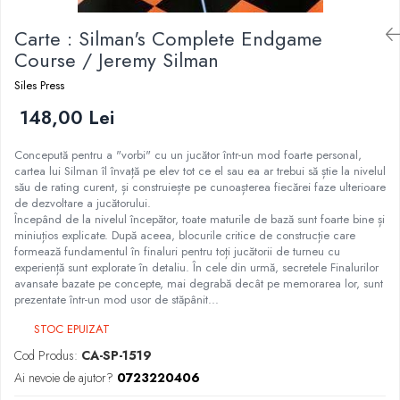
DGT
Carte : Silman's Complete Endgame
Finaluri
Course / Jeremy Silman
Instruire Generala
Siles Press
Instruire Generala
148,00 Lei
Lemn De Boxwood
Lemn De Carpen (hornbeam)
Concepută pentru a "vorbi" cu un jucător într-un mod foarte personal,
cartea lui Silman îl învață pe elev tot ce el sau ea ar trebui să știe la nivelul
Lemn De Sheesham
său de rating curent, și construiește pe cunoașterea fiecărei faze ulterioare
de dezvoltare a jucătorului.
Piese de sah DGT
Începând de la nivelul începător, toate maturile de bază sunt foarte bine și
Piese De Sah Tematice Din Plastic
miniuțios explicate. După aceea, blocurile critice de construcție care
formează fundamentul în finaluri pentru toți jucătorii de turneu cu
Piese Din Lemn
experiență sunt explorate în detaliu. În cele din urmă, secretele Finalurilor
avansate bazate pe concepte, mai degrabă decât pe memorarea lor, sunt
Piese Din Plastic
prezentate într-un mod usor de stăpânit...
Piese rezerva
STOC EPUIZAT
Piese sah electronice
Cod Produs:
CA-SP-1519
Piese sah electronice
Ai nevoie de ajutor?
0723220406
Piese Sah Tematice