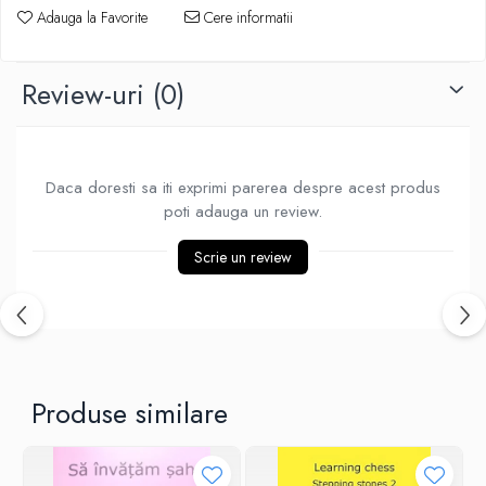
Adauga la Favorite
Cere informatii
Piese Sah Tematice Din Metal
Puzzle
Review-uri
(0)
Sah Magnetic India
Set Sah + Table/backgammon
Seturi Sah
Daca doresti sa iti exprimi parerea despre acest produs
Ceasuri De Sah Digitale
poti adauga un review.
Seturi Sah Tematice
Scrie un review
Step 1
Step 1
Step 2
Step 3
Step 4
Produse similare
Step 5
Step 6