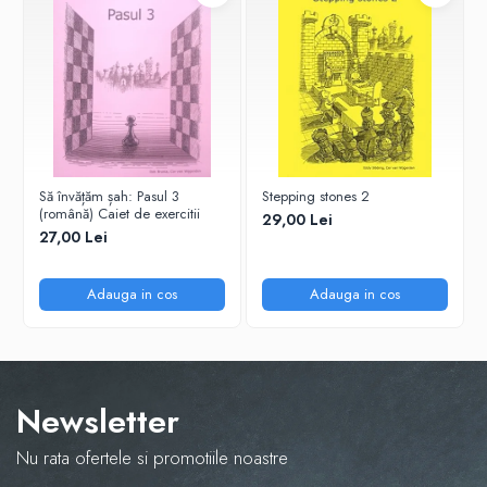
Tabla De Demonstratie
Tactica
Să învățăm șah: Pasul 3
Stepping stones 2
(română) Caiet de exercitii
29,00 Lei
27,00 Lei
Adauga in cos
Adauga in cos
Newsletter
Nu rata ofertele si promotiile noastre