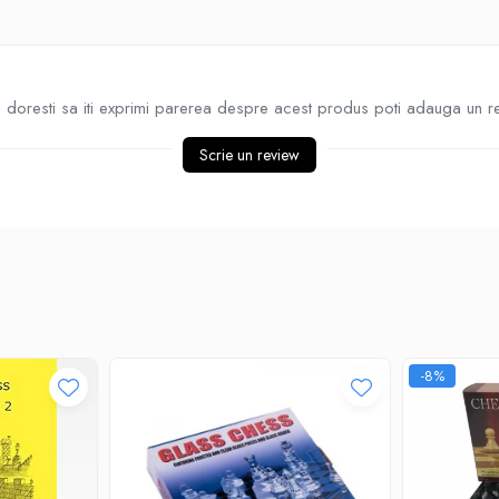
doresti sa iti exprimi parerea despre acest produs poti adauga un r
Scrie un review
-8%