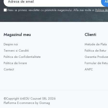
Vreau sa primesc newsletter cu promotiile magazinului. Afla mai multe in
Politica de
Magazinul meu
Clienti
Despre noi
Metode de Plata
Termeni si Conditii
Politica de Retur
Politica de Confidentialitate
Garantia Produse
Politica de livrare
Formular de Retu
Contact
ANPC
©Copyright 64EDU Counsel SRL 2026
Platforma E-commerce by Gomag