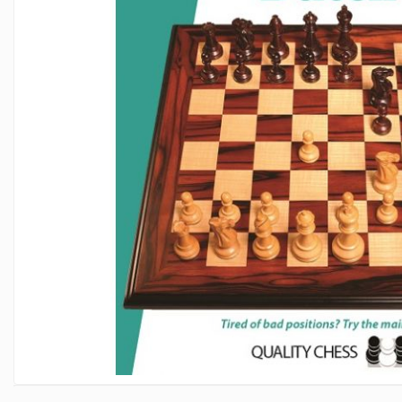
Deschideri
DGT
Finaluri
Instruire Generala
Instruire Generala
Lemn De Boxwood
Lemn De Carpen (hornbeam)
Lemn De Sheesham
Piese de sah DGT
Piese De Sah Tematice Din Plastic
Piese Din Lemn
Piese Din Plastic
Piese rezerva
Piese sah electronice