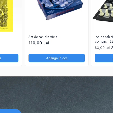
Set de sah din sticla
Joc de sah s
compact, 3
110,00 Lei
7
80,00 Lei
s
Adauga in cos