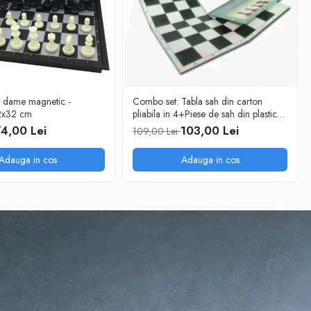
i dame magnetic -
Combo set: Tabla sah din carton
2x32 cm
pliabila in 4+Piese de sah din plastic
no. 6 - weighted
4,00 Lei
103,00 Lei
109,00 Lei
Adauga in cos
Adauga in cos