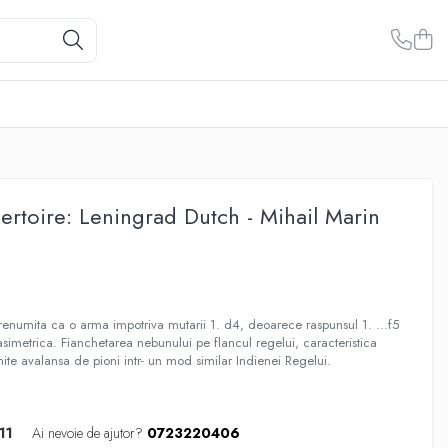
rtoire: Leningrad Dutch - Mihail Marin
enumita ca o arma impotriva mutarii 1. d4, deoarece raspunsul 1. ...f5
asimetrica. Fianchetarea nebunului pe flancul regelui, caracteristica
ite avalansa de pioni intr- un mod similar Indienei Regelui.
11
Ai nevoie de ajutor?
0723220406