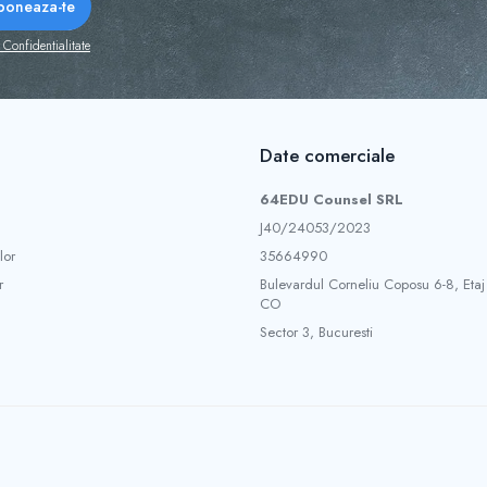
 Confidentialitate
Date comerciale
64EDU Counsel SRL
J40/24053/2023
lor
35664990
r
Bulevardul Corneliu Coposu 6-8, Etaj
CO
Sector 3, Bucuresti