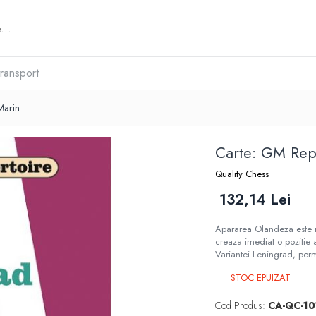
transport
Marin
Carte: GM Repe
Quality Chess
132,14 Lei
Apararea Olandeza este r
creaza imediat o pozitie 
Variantei Leningrad, perm
STOC EPUIZAT
Cod Produs:
CA-QC-10