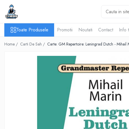
Toate Produsele
Toate Produsele
Promotii
Noutati
Contact
Info 
Materiale Șahiste
Accesorii
Home /
Carti De Sah /
Carte: GM Repertoire: Leningrad Dutch - Mihail 
Accesorii tabla
Biografice
Biografice
Ceasuri Pentru Diverse Jocuri
Ceasuri
Tabla De Sah Din Lemn
Cluburi Si Scoli
Colectie De Partide
colectie de partide
Computere de sah