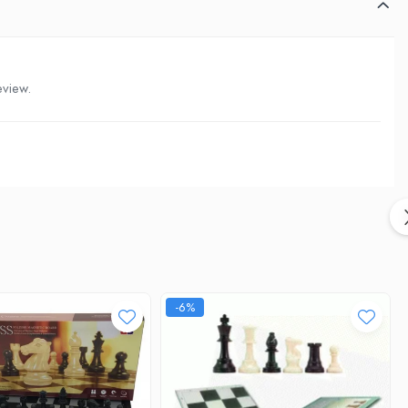
eview.
-6%