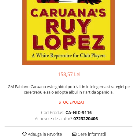
DGT
Finaluri
Instruire Generala
Instruire Generala
Lemn De Boxwood
Lemn De Carpen (hornbeam)
Lemn De Sheesham
Piese de sah DGT
158,57 Lei
Piese De Sah Tematice Din Plastic
GM Fabiano Caruana este ghidul potrivit in intelegerea strategiei pe
Piese Din Lemn
care trebuie sa o adopte albul in Partida Spaniola.
Piese Din Plastic
STOC EPUIZAT
Piese rezerva
Cod Produs:
CA-NIC-9116
Piese sah electronice
Ai nevoie de ajutor?
0723220406
Piese sah electronice
Adauga la Favorite
Cere informatii
Piese Sah Tematice