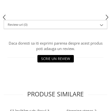
Piese Sah Tematice Din Metal
Puzzle
Sah Magnetic India
Review-uri
(0)
Set Sah + Table/backgammon
Seturi Sah
Daca doresti sa iti exprimi parerea despre acest produs
Ceasuri De Sah Digitale
poti adauga un review.
Seturi Sah Tematice
SCRIE UN REVIEW
Step 1
Step 1
Step 2
Step 3
Step 4
PRODUSE SIMILARE
Step 5
Step 6
Să învățăm șah: Pasul 3
Stepping stones 2